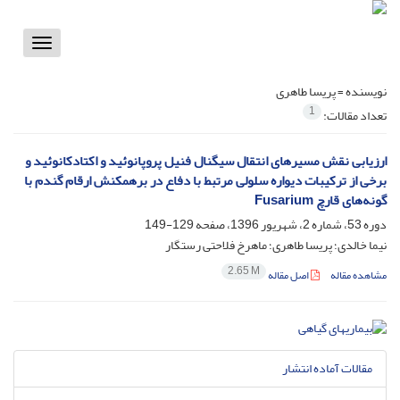
Toggle
vigation
نویسنده =
پریسا طاهری
1
تعداد مقالات:
ارزیابی نقش مسیرهای انتقال سیگنال فنیل پروپانوئید و اکتادکانوئید و
برخی از ترکیبات دیواره سلولی مرتبط با دفاع در برهمکنش ارقام گندم با
گونه‌های قارچ Fusarium‌
دوره 53، شماره 2، شهریور 1396، صفحه
129-149
نیما خالدی؛ پریسا طاهری؛ ماهرخ فلاحتی رستگار
2.65 M
مشاهده مقاله
اصل مقاله
مقالات آماده انتشار