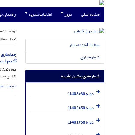
صفحه اصلی
مرور
اطلاعات نشریه
راهنمای ن
نویسنده =
تعداد مقال
مقالات آماده انتشار
جداسازی و
شماره جاری
گندم اردب
دوره 52، شماره 1، خرداد 1395، صفحه
شماره‌های پیشین نشریه
شادی سلسله
مشاهده مقال
دوره 60 (1403)
دوره 59 (1402)
دوره 58 (1401)