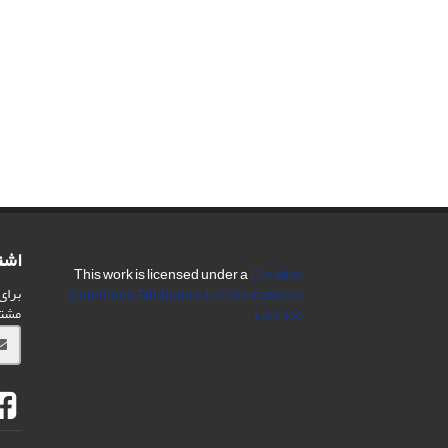
اشت
This work is licensed under a
Creative
برای
Commons Attribution 4.0 International
مشت
License