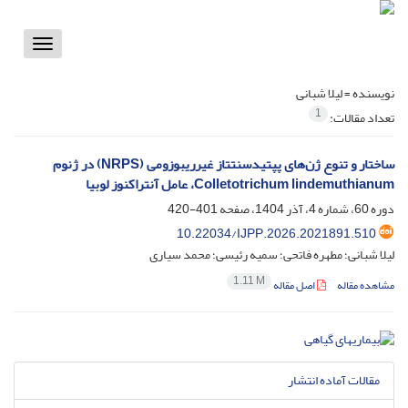
Toggle
vigation
نویسنده =
لیلا شبانی
1
تعداد مقالات:
ساختار و تنوع ژن‌های پپتیدسنتتاز غیرریبوزومی (NRPS) در ژنوم
Colletotrichum lindemuthianum، عامل آنتراکنوز لوبیا
دوره 60، شماره 4، آذر 1404، صفحه
401-420
10.22034/IJPP.2026.2021891.510
لیلا شبانی؛ مطهره فاتحی؛ سمیه رئیسی؛ محمد سیاری
1.11 M
مشاهده مقاله
اصل مقاله
مقالات آماده انتشار