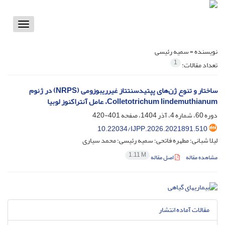
Toggle
vigation
نویسنده =
سمیه رئیسی
1
تعداد مقالات:
ساختار و تنوع ژن‌های پپتیدسنتتاز غیرریبوزومی (NRPS) در ژنوم
Colletotrichum lindemuthianum، عامل آنتراکنوز لوبیا
دوره 60، شماره 4، آذر 1404، صفحه
401-420
10.22034/IJPP.2026.2021891.510
لیلا شبانی؛ مطهره فاتحی؛ سمیه رئیسی؛ محمد سیاری
1.11 M
مشاهده مقاله
اصل مقاله
مقالات آماده انتشار