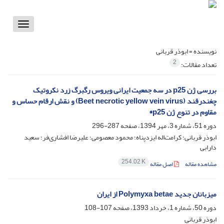
Toggle
vigation
نویسنده =
ابوذر قربانی
2
تعداد مقالات:
بررسی ژن p25 در سه جمعیت ایرانی ویروس رگبرگ زرد نکروتیک
چغندرقند (Beet necrotic yellow vein virus) و نقش ارقام حساس و
مقاوم در تنوع ژن p25*
دوره 51، شماره 3، مهر 1394، صفحه
287-296
ابوذر قربانی؛ کرامت‌اله ایزدپناه؛ محمود معصومی؛ علیرضا افشاری‌فر؛ سعید
دارابی
254.02 K
مشاهده مقاله
اصل مقاله
میزبانان جدید Polymyxa betae از ایران
دوره 50، شماره 1، خرداد 1393، صفحه
107-108
ابوذر قربانی