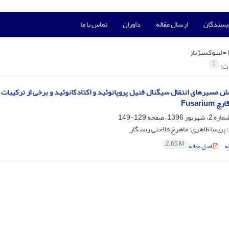
ویسندگان
ارسال مقاله
داوران
تماس با ما
 =
لیپوکسیژناز
1
ات:
قش مسیرهای انتقال سیگنال فنیل پروپانوئید و اکتادکانوئید و برخی از ترکیبات 
Fusariu
129-149
؛ پریسا طاهری؛ ماهرخ فلاحتی رستگار
2.65 M
ه
اصل مقاله