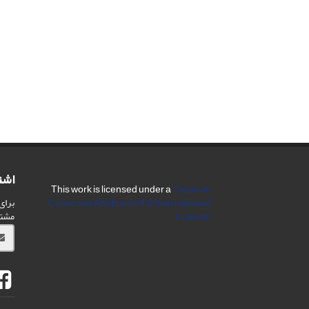
اشت
This work is licensed under a
Creative
برای
Commons Attribution 4.0 International
مشت
License