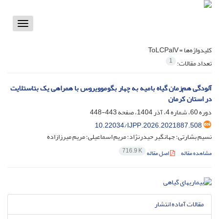
Toggle
vigation
کلیدواژه‌ها =
ToLCPalV
1
تعداد مقالات:
آلودگی هم‌زمان گیاه بامیه به چهار بگوموویروس با همراهی یک بتاستلایت
در استان کرمان
دوره 60، شماره 4، آذر 1404، صفحه
443-448
10.22034/IJPP.2026.2021887.508
نسیم بشارتی؛ جهانگیر حیدرنژاد؛ مریم اسماعیلی؛ مریم میرزازاده
716.9 K
مشاهده مقاله
اصل مقاله
مقالات آماده انتشار