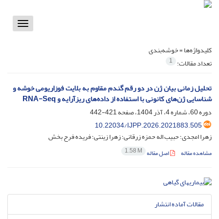
Toggle
vigation
کلیدواژه‌ها =
خوشه‌بندی
1
تعداد مقالات:
تحلیل زمانی بیان ژن در دو رقم گندم مقاوم به بلایت فوزاریومی خوشه و
شناسایی ژن‌های کانونی با استفاده از داده‌های ریزآرایه و RNA-Seq
دوره 60، شماره 4، آذر 1404، صفحه
421-442
10.22034/IJPP.2026.2021883.505
زهرا امجدی؛ حبیب اله حمزه زرقانی؛ زهرا زینتی؛ فریده فرح بخش
1.58 M
مشاهده مقاله
اصل مقاله
مقالات آماده انتشار