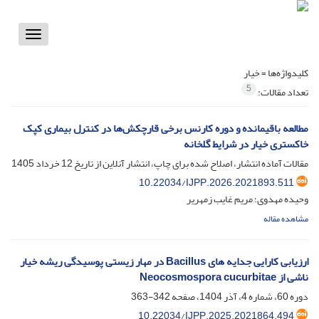
Toggle
vigation
کلیدواژه‌ها =
خیار
5
تعداد مقالات:
مطالعه باقیمانده و دوره کارنس برخی قارچکش‌ها در کنترل بیماری کپک
خاکستری خیار در شرایط گلخانه
مقالات آماده انتشار، اصلاح شده برای چاپ، انتشار آنلاین از تاریخ
12 خرداد 1405
10.22034/IJPP.2026.2021893.511
وحیده مهدوی؛ مریم غایب زمهریر
مشاهده مقاله
ارزیابی کارایی جدایه های Bacillus در مهار زیستی پوسیدگی ریشه خیار
ناشی از Neocosmospora cucurbitae
دوره 60، شماره 4، آذر 1404، صفحه
342-363
10.22034/IJPP.2025.2021864.494