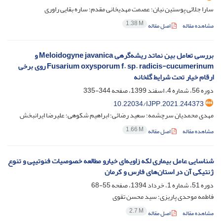
سارا جلائی پوستین نیان؛ عصمت مهدیخانی مقدم؛ ساره بقایی راوری
1.38 M
مشاهده مقاله
اصل مقاله
بررسی تعامل بین نماتد ریشه‌گرهی Meloidogyne javanica و
Fusarium oxysporum f. sp. radicis-cucumerinum روی برخی
ارقام خیار تحت شرایط گلخانه
دوره 56، شماره 4، اسفند 1399، صفحه
344-335
10.22034/IJPP.2021.244373
مهدی محمدیان سرچشمه؛ سعید رضائی؛ ابراهیم شکوهی؛ علیرضا ایرانبخش
1.66 M
مشاهده مقاله
اصل مقاله
شناسایی عامل بیماری لکه زاویه‌ای خیارو مطالعه خصوصیات فنوتیپی و تنوع
ژنتیکی آن در استان‌های فارس و کرمان
دوره 51، شماره 1، خرداد 1394، صفحه
55-68
فاطمه موحدی پاریزی؛ سید محسن تقوی
2.7 M
مشاهده مقاله
اصل مقاله