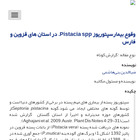
Toggle
vigation
وقوع بیمارسپتوریوز Pistacia spp. در استان های قزوین و
فارس
نوع مقاله : گزارش کوتاه
نویسنده
ضیاالدین بنی‌هاشمی
نویسنده و مسئول مکاتبه
چکیده
سپتوریوز پسته از بیماری های مهم پسته در برخی از کشورهای دنیا است و
توسط گونه های مختلفی ایجاد می شود.گونه
Septoria pistacina
از
کشورهای حوزه مدیترانه و اخیراً از استان گلستان گزارش شده
است(Aghajani et al. 2009.Austr. Plant Dis Notes 4:29-31).
نمونه های دریافت شده پسته (
Pistacia vera
) از باغات پسته قزوین در
پائیز 1392 (شکل 1) و برگ های آلوده بنه (
P.mutica
) جمع آوری شده در
سال 1388 از اطراف داراب در استان فارس (شکل 2) دارای لکه های قهوه