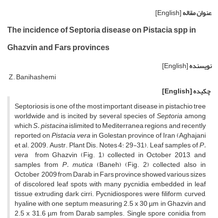
عنوان مقاله
[English]
The incidence of Septoria disease on Pistacia spp in
Ghazvin and Fars provinces
نویسنده
[English]
Z. Banihashemi
چکیده
[English]
Septoriosis is one of the most important disease in pistachio tree
worldwide and is incited by several species of
Septoria
among
which
S. pistacina
islimited to Mediterranea regions and recently
reported on
Pistacia vera
in Golestan province of Iran (Aghajani
et al. 2009. Austr. Plant Dis. Notes 4: 29-31). Leaf samples of
P.
vera
from Ghazvin (Fig. 1) collected in October 2013, and
samples from
P. mutica
(Baneh) (Fig. 2) collected also in
October 2009 from Darab in Fars province showed various sizes
of discolored leaf spots with many pycnidia embedded in leaf
tissue extruding dark cirri. Pycnidiospores were filiform, curved,
hyaline with one septum measuring 2.5 x 30 µm in Ghazvin and
2.5 x 31.6 µm from Darab samples. Single spore conidia from