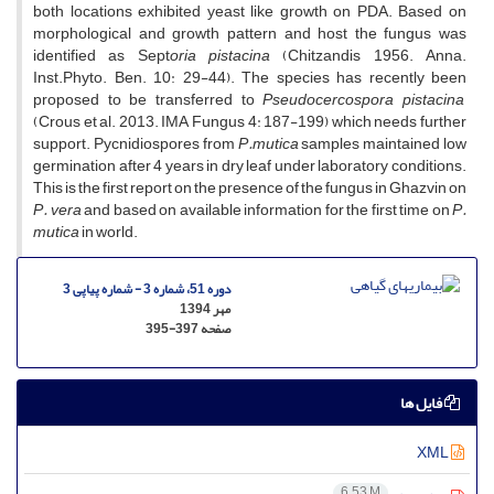
both locations exhibited yeast like growth on PDA. Based on
morphological and growth pattern and host the fungus was
identified as Sept
oria pistacina
(Chitzandis 1956. Anna.
Inst.Phyto. Ben. 10: 29-44). The species has recently been
proposed to be transferred to
Pseudocercospora pistacina
(Crous et al. 2013. IMA Fungus 4: 187-199) which needs further
support. Pycnidiospores from
P.mutica
samples maintained low
germination after 4 years in dry leaf under laboratory conditions.
This is the first report on the presence of the fungus in Ghazvin on
P. vera
and based on available information for the first time on
P.
mutica
in world.
دوره 51، شماره 3 - شماره پیاپی 3
مهر 1394
صفحه
395-397
فایل ها
XML
6.53 M