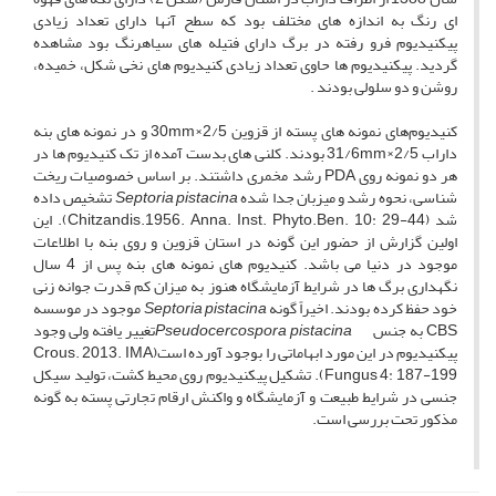
ای رنگ به اندازه های مختلف بود که سطح آنها دارای تعداد زیادی
پیکنیدیوم فرو رفته در برگ دارای فتیله های سیاهرنگ بود مشاهده
گردید. پیکنیدیوم ها حاوی تعداد زیادی کنیدیوم های نخی شکل، خمیده،
روشن و دو سلولی بودند .
کنیدیوم‌های نمونه های پسته از قزوین 2/5×30mm و در نمونه های بنه
داراب 2/5×31/6mm بودند. کلنی های بدست آمده از تک کنیدیوم ها در
هر دو نمونه روی PDA رشد مخمری داشتند. بر اساس خصوصیات ریخت
شناسی، نحوه رشد و میزبان جدا شده
Septoria pistacina
تشخیص داده
شد (Chitzandis.1956. Anna. Inst. Phyto.Ben. 10: 29-44). این
اولین گزارش از حضور این گونه در استان قزوین و روی بنه با اطلاعات
موجود در دنیا می باشد. کنیدیوم های نمونه های بنه پس از 4 سال
نگهداری برگ ها در شرایط آزمایشگاه هنوز به میزان کم قدرت جوانه زنی
خود حفظ کرده بودند. اخیراً گونه
Septoria pistacina
موجود در موسسه
CBS به جنس
Pseudocercospora pistacina
تغییر یافته ولی وجود
پیکنیدیوم در این مورد ابهاماتی را بوجود آورده است(Crous. 2013. IMA
Fungus 4: 187-199). تشکیل پیکنیدیوم روی محیط کشت، تولید سیکل
جنسی در شرایط طبیعت و آزمایشگاه و واکنش ارقام تجارتی پسته به گونه
مذکور تحت بررسی است.