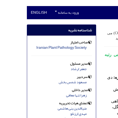
ورود به سامانه
ENGLISH
شناسنامه نشریه
(C
می
د
صاحب امتیاز
Iranian Plant Pathology Society
اهی
رتبه
مدیر مسئول
جعفر ارشاد
سردبیر
ه:
دی
مسعود شمس بخش
مدیر داخلی
رش
زهرا تنها معافی
اهی
اعضای هیات تحریریه
گل،
ضیاالدین بنی هاشمی
مهدی ارزنلو