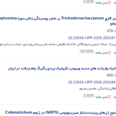
1.38 M
ه
اصل مقاله
بررسی تاثیر قارچ Trichoderma harzianum بر عامل پ
ph
3
10.22034/IJPP.2025.202187
بایی زاد؛ میلاد حبیبی درونکلائی؛ فاختک طلیعی؛ محمدعلی بریمانی ورندی؛ مهتاب یزدان 
827.85 K
ه
اصل مقاله
تراد واریانت های جدید ویروس نکروتیک زردی رگبرگ چغندرقند در ایران
3
10.22034/IJPP.2026.202184
انی ایدلیکی؛ محسن مهرور
1.49 M
ه
اصل مقاله
ساختار و تنوع ژن‌های پپتیدسنتتاز غیرریبوزومی (NRPS) در ژنوم Colletotrichum