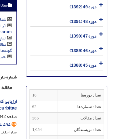
مقالا
دوره 49 (1392)
شناس
دوره 48 (1391)
inearum
دوره 47 (1390)
القای
گونه‌های جنس Bipolaris به د
دوره 46 (1389)
تعیی
دوره 45 (1388)
شماره جار
مقاله
تعداد دوره‌ها
16
urbitae
تعداد شماره‌ها
62
صفحه
42-363
تعداد مقالات
565
4.494
تعداد نویسندگان
1,054
سارا جلائی