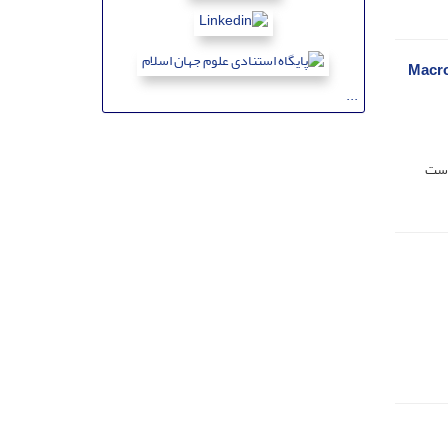
وسیدگی زغالی سویا Macrophomina
...
دوست