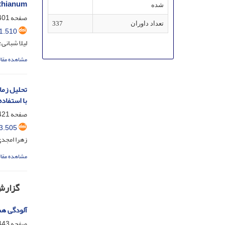
lindemuthianum، عا
شده
صفحه
01-420
تعداد داوران
337
1.510
لیلا شبانی
مشاهده مقال
تحلیل زما
با استفاده از
صفحه
21-442
3.505
زهرا امجدی
مشاهده مقال
گزارش
آلودگی هم
صفحه
43-448