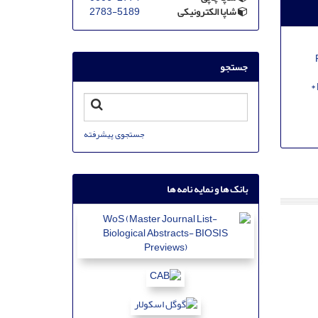
شاپا الکترونیکی
2783-5189
Fusari
جستجو
جستجوی پیشرفته
بانک ها و نمایه نامه ها