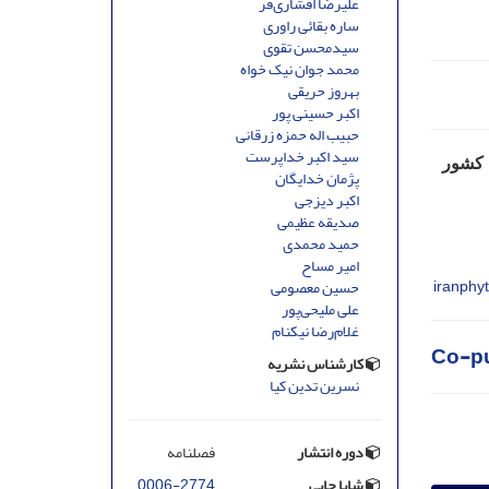
علیرضا افشاری‌فر
ساره بقائی راوری
سیدمحسن تقوی
محمد جوان نیک خواه
بهروز حریقی
اکبر حسینی پور
حبیب اله حمزه زرقانی
سید اکبر خداپرست
 کشور
پژمان خدایگان
اکبر دیزجی
صدیقه عظیمی
حمید محمدی
امیر مساح
iranphy
حسین معصومی
علی ملیحی‌پور
غلام‌رضا نیکنام
Co-pu
کارشناس نشریه
نسرین تدین کیا
دوره انتشار
فصلنامه
شاپا چاپی
0006-2774