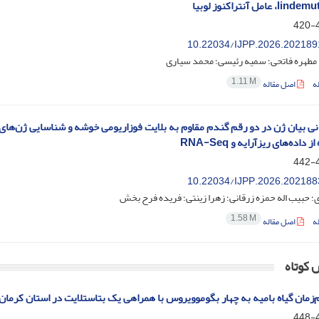
مل آنتراکنوز لوبیا
4
10.22034/IJPP.2026.202189
؛ مطهره فاتحی؛ سمیه رئیسی؛ محمد سیاری
1.11 M
ه
اصل مقاله
نی بیان ژن در دو رقم گندم مقاوم به بلایت فوزاریومی خوشه و شناسایی ژن‌های
 داده‌های ریزآرایه و RNA-Seq
4
10.22034/IJPP.2026.202188
؛ حبیب اله حمزه زرقانی؛ زهرا زینتی؛ فریده فرح بخش
1.58 M
ه
اصل مقاله
 کوتاه
‌زمان گیاه بامیه به چهار بگوموویروس با همراهی یک بتاستلایت در استان کرمان
4