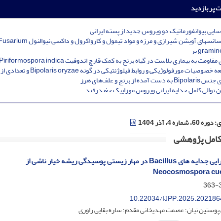
ت پر بازدید
ایی بیوانفورماتیک دو ویروس جدید از پسته ایرانی
اثر اسانسهای آویشن شیرازی و مرزه و مواد تیمول و کارواکرول و داکسی نیوالنول um
gram بر
 مقاومت به بیماری بلاست در گیاه برنج به کمک قارچ اندوفیت Piriformospora indica *
مطالعه خصوصیات مورفولوژیکی و روابط فیلوژنتیکی در گونه Bipolaris oryzae و تعدادی از
ست آمده از برنج و علف‌های هرز
ن توالی کامل جدایه ایرانی ویروس موزاییک چغندرقند
ی:
دوره 60، شماره 4، آذر 1404
 کامل پژوهشی
ارزیابی کارایی جدایه های Bacillus در مهار زیستی پوسیدگی ریشه خیار ناشی از
Neocosmospora cuc
3
10.22034/IJPP.2025.202186
 پوستین نیان؛ عصمت مهدیخانی مقدم؛ ساره بقایی راوری