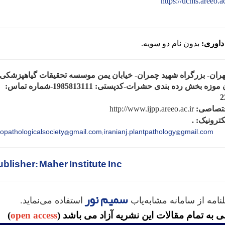
https://ucms.areeo.ac
اوری:
بدون نام دو سویه.
هران- بزرگراه شهید چمران- خیابان یمن موسسه تحقیقات گیاهپزشکی
ساختمان موزه بخش رده بندی حشرات-کدپستی: 1985813111-شماره تماس:
2
تصاصی:
http://www.ijpp.areeo.ac.ir
ترونیک: .
topathologicalsociety@gmail.com;
iranianj.plantpathology@gmail.com
blisher: Maher Institute Inc
سمیم نور
نامه از سامانه مشابه‌یاب
استفاده می‌نماید.
به تمام مقالات این نشریه آزاد می باشد
)
open access
(