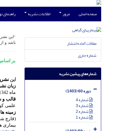
صفحه اصلی
مرور
اطلاعات نشریه
راهنمای ن
"
این نشریه
مقالات آماده انتشار
باشد و از
شماره جاری
بر اساس
شماره‌های پیشین نشریه
این
نشری
زبان نشر
دوره 60 (1403)
ماه 1342.
شماره 4
قالب و 
شماره 3
علمی کو
شماره 2
زمینه ها
شماره 1
(قارچ شن
بیماری ها