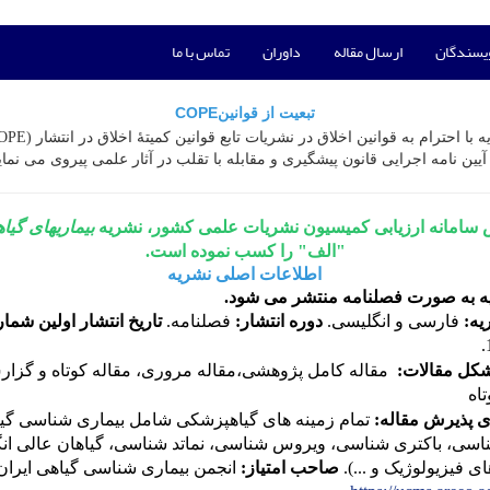
ویسندگان
ارسال مقاله
داوران
تماس با ما
COPE
تبعیت از قوانین
 با احترام به قوانین اخلاق در نشریات تابع قوانین کمیتۀ اخلاق در انتشار
OPE)
 آیین نامه اجرایی قانون پیشگیری و مقابله با تقلب در آثار علمی پیروی می نمای
 سامانه ارزیابی کمیسیون نشریات علمی کشور، نشریه
بیماریهای گی
"
الف
" را کسب نموده است.
اطلاعات اصلی نشریه
ه به صورت فصلنامه منتشر می شود.
یه:
فارسی و انگلیسی.
دوره انتشار:
فصلنامه.
تاریخ انتشار اولین شمار
شکل مقالات:
مقاله کامل پژوهشی،مقاله مروری، مقاله کوتاه و گزا
تاه
ی پذیرش مقاله:
تمام زمینه های گیاهپزشکی شامل بیماری شناسی گی
اسی، باکتری شناسی، ویروس شناسی، نماتد شناسی، گیاهان عالی ان
ی فیزیولوژیک و ...).
صاحب امتیاز:
انجمن بیماری شناسی گیاهی ایران