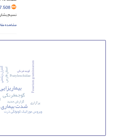
7.508
نسیم بشارت
مشاهده مقال
Fusarium graminearum
حس
کنترل زی
استان فارس
گوجه فرنگی
Pratylenchidae
بیماریزایی
تن
گوجه‌فرنگی
گزارش جدید
پرآزاری
شدت بیماری
ویروس موزائیک کوتولگی ذرت