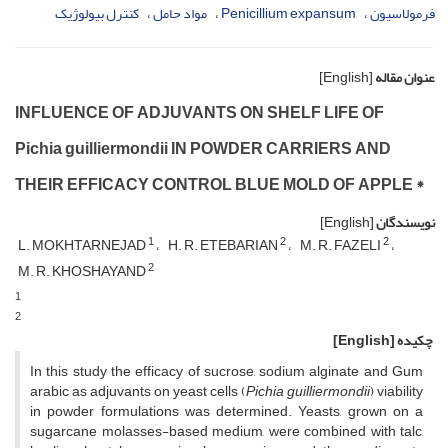
فرمولاسیون
Penicillium expansum
مواد حامل
کنترل بیولوژیک
عنوان مقاله
[English]
INFLUENCE OF ADJUVANTS ON SHELF LIFE OF
Pichia guilliermondii IN POWDER CARRIERS AND
THEIR EFFICACY CONTROL BLUE MOLD OF APPLE *
نویسندگان
[English]
1
2
2
L. MOKHTARNEJAD
H. R. ETEBARIAN
M. R. FAZELI
2
M. R. KHOSHAYAND
1
2
چکیده
[English]
In this study the efficacy of sucrose, sodium alginate and Gum
arabic as adjuvants on yeast cells (
Pichia guilliermondii
) viability
in powder formulations was determined. Yeasts, grown on a
sugarcane molasses-based medium, were combined with talc,