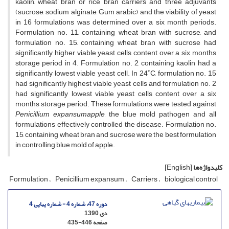
kaolin, wheat bran or rice bran carriers and three adjuvants
(sucrose, sodium alginate, Gum arabic) and the viability of yeast
in 16 formulations was determined over a six month periods.
Formulation no. 11, containing wheat bran with sucrose, and
formulation no. 15, containing wheat bran with sucrose had
significantly higher viable yeast cells content over a six months
storage period in 4. Formulation no. 2, containing kaolin had a
significantly lowest viable yeast cell. In 24˚C, formulation no. 15
had significantly highest viable yeast cells and formulation no. 2
had significantly lowest viable yeast cells content over a six
months storage period. These formulations were tested against
Penicillium expansumapple
, the blue mold pathogen and all
formulations effectively controlled the disease. Formulation no.
15, containing wheat bran and sucrose were the best formulation
in controlling blue mold of apple.
کلیدواژه‌ها
[English]
Formulation
Penicillium expansum
Carriers
biological control
دوره 47، شماره 4 - شماره پیاپی 4
دی 1390
صفحه
435-446