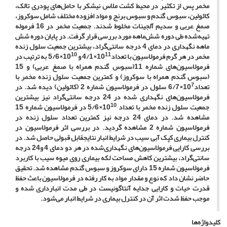
مخمر پس از تکثیر در محیط کشت ملاس نیشکر با حامل‌های پودری تالک،
کائولین، سبوس گندم و سبوس برنج و مواد افزوده مختلف شامل سوکروز،
صمغ عربی و سدیم آلجینات مخلوط شدند. جمعیت مخمر در 16 فرموله
تهیه‌شده طی دوره شش‌ماهه مورد بررسی قرار گرفت. در پایان دوره شش
ماهه نگهداری در دمای 4 درجه سانتی‌گراد، بیشترین جمعیت سلول زنده
10
11
مخمر در هر گرم فرمولاسیون با تعداد10
×4/1 و 10
×5/6 به ترتیب در
فرمولاسیون‌های شماره 11(سبوس گندم همراه با صمغ عربی) و 15
(سبوس گندم همراه با سوکروز) و کمترین جمعیت سلول زنده مخمر با
7
تعداد10
×6/7 سلول در فرمولاسیون شماره 2 (کائولین) دیده شد. در
فرمولاسیون‌های نگهداری شده در 24 درجه سانتی‌گراد نیز بیشترین
10
جمعیت سلول زنده مخمر با تعداد 10
×5/6 در فرمولاسیون شماره 15
مشاهده شد. در دمای 24 درجه نیز کمترین تعداد سلول زنده در
فرمولاسیون شماره 2 مشاهده گردید. در بررسی اثر فرمولاسیون در
کنترل بیماری کپک آبی سیب در شرایط انبار نتایج
قابل قبولی حاصل شد. در
بررسی کارایی فرمولاسیون‌های نگهداری‌شده در هر دو دمای 4 و24 درجه
سانتی‌گراد، بیشترین کاهش مساحت لکه بیماری روی میوه سیب با کاربرد
فرمولاسیون شماره 15 دارای سوکروز و سبوس گندم مشاهده شد. تحقیق
حاضر نشان داد که نوع و مقدار مواد به کار رفته در فرمولاسیون باعث حفظ
قدرت حیات و کارایی جدایه آنتاگونیست در طی مدت انبارداری شده و
موجب حفظ شدت اثر آن در کنترل بیماری در شرایط انبار می‌شود.
کلیدواژه‌ها