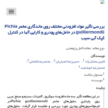
Toggle
vigation
بررسی تأثیر مواد افزودنی مختلف روی ماندگاری مخمر Pichia
guilliermondii در حامل‌های پودری و کارایی آنها در کنترل
کپک آبی سیب
نوع مقاله : مقاله کامل پژوهشی
نویسندگان
2
2
1
لاچین مختارنژاد
حسن‌رضا اعتباریان
محمدرضا فاضلی
2
محمد‌رضا خوشایند
1
مسئول مکاتبه
2
نویسنده
چکیده
در این مطالعه تأثیر سه ماده افزوده سوکروز، آلجینات سدیم و صمغ عربی
روی پایداری سلول‌های مخمر
Pichia guilliermondii
در
فرمولاسیون‌های پودری مورد بررسی و مقایسه قرار گرفت. سلول‌های